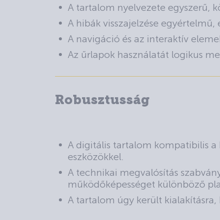
A tartalom nyelvezete egyszerű, k
A hibák visszajelzése egyértelmű, é
A navigáció és az interaktív elem
Az űrlapok használatát logikus mez
Robusztusság
A digitális tartalom kompatibilis 
eszközökkel.
A technikai megvalósítás szabvány
működőképességet különböző pl
A tartalom úgy került kialakításra