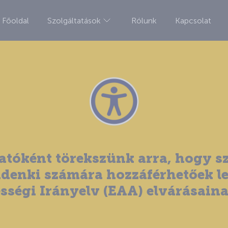
Főoldal
Szolgáltatások
Rólunk
Kapcsolat
tatóként törekszünk arra, hogy s
enki számára hozzáférhetőek l
ségi Irányelv (EAA) elvárásaina