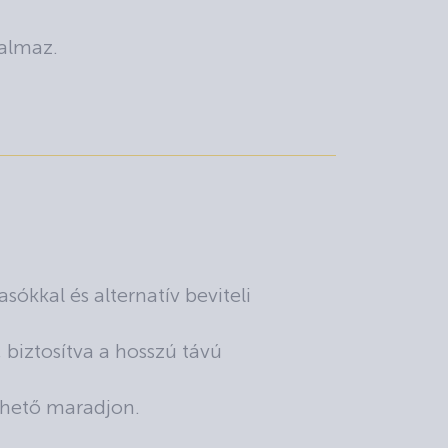
talmaz.
sókkal és alternatív beviteli
 biztosítva a hosszú távú
érhető maradjon.