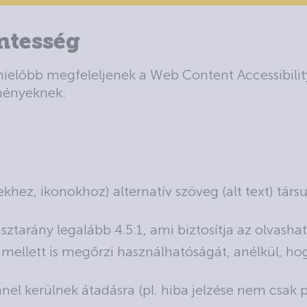
ntesség
 mielőbb megfeleljenek a Web Content Accessibili
ményeknek:
khez, ikonokhoz) alternatív szöveg (alt text) társ
asztarány legalább 4.5:1, ami biztosítja az olvash
mellett is megőrzi használhatóságát, anélkül, ho
el kerülnek átadásra (pl. hiba jelzése nem csak pi