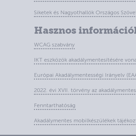
Siketek és Nagyothallók Országos Szöve
Hasznos információ
WCAG szabvány
IKT eszközök akadálymentesítésére von
Európai Akadálymentességi Irányelv (EA
2022. évi XVII. törvény az akadálymente
Fenntarthatóság
Akadálymentes mobilkészülékek tájékozt