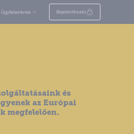
Bejelentkezés
Ügyfeleinknek
zolgáltatásaink és
egyenek az Európai
k megfelelően.