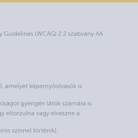
ty Guidelines (WCAG) 2.2 szabvány AA
ul, amelyet képernyőolvasók is
atóságot gyengén látók számára is.
gy eltorzulna vagy elveszne a
ros színnel történik).