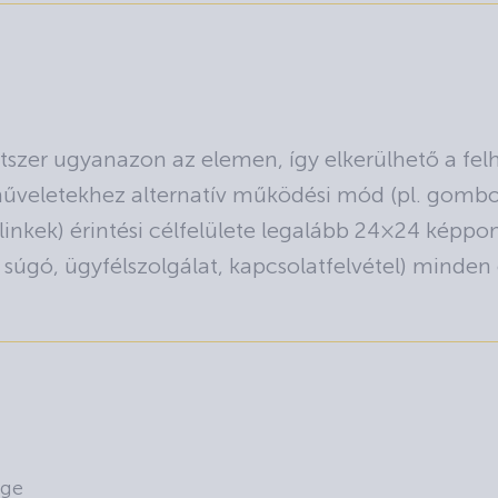
tszer ugyanazon az elemen, így elkerülhető a fel
műveletekhez alternatív működési mód (pl. gombos
linkek) érintési célfelülete legalább 24×24 képpo
. súgó, ügyfélszolgálat, kapcsolatfelvétel) minden
ége