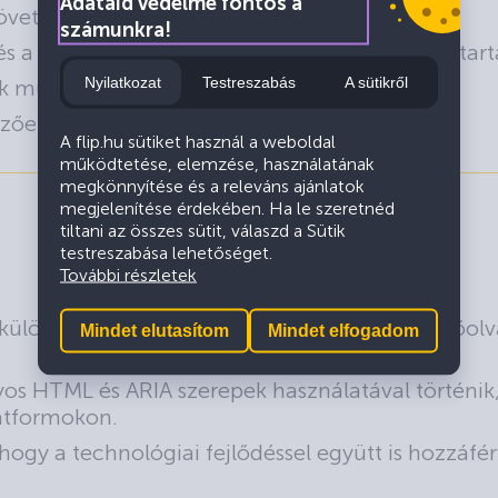
Adataid védelme fontos a
övetkezetes és közérthető.
számunkra!
s a felhasználók számára javítási javaslatot is tar
Nyilatkozat
Testreszabás
A sütikről
ek működése egységes és kiszámítható.
őelrendezés és jól látható címkék segítik.
A flip.hu sütiket használ a weboldal
működtetése, elemzése, használatának
megkönnyítése és a releváns ajánlatok
megjelenítése érdekében. Ha le szeretnéd
tiltani az összes sütit, válaszd a Sütik
testreszabása lehetőséget.
További részletek
a különféle segédeszközökkel, például képernyőolva
Mindet elutasítom
Mindet elfogadom
os HTML és ARIA szerepek használatával történik,
atformokon.
, hogy a technológiai fejlődéssel együtt is hozzáf