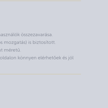
használók összezavarása.
 mozgatás) is biztosított.
nt méretű.
 oldalon könnyen elérhetőek és jól