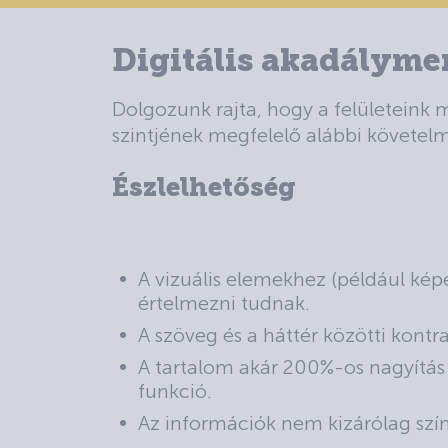
Digitális akadályme
Dolgozunk rajta, hogy a felületeink
szintjének megfelelő alábbi követel
Észlelhetőség
A vizuális elemekhez (például képe
értelmezni tudnak.
A szöveg és a háttér közötti kontr
A tartalom akár 200%-os nagyítás 
funkció.
Az információk nem kizárólag színn