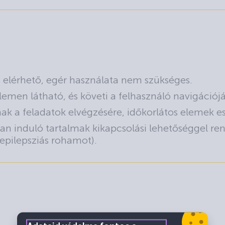
is elérhető, egér használata nem szükséges.
lemen látható, és követi a felhasználó navigációjá
k a feladatok elvégzésére, időkorlátos elemek ese
an induló tartalmak kikapcsolási lehetőséggel r
epilepsziás rohamot).