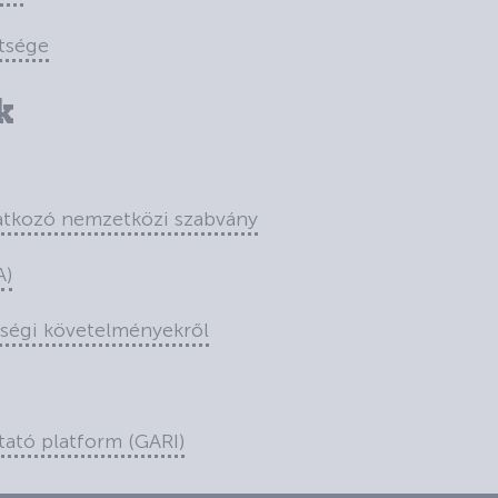
tsége
k
atkozó nemzetközi szabvány
A)
sségi követelményekről
ató platform (GARI)